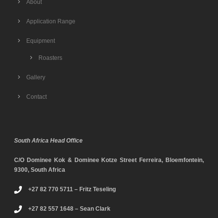
About
Application Range
Equipment
Roasters
Gallery
Contact
South Africa Head Office
C/O Dominee Kok & Dominee Kotze Street Ferreira, Bloemfontein,
9300, South Africa
+27 82 770 5711 – Fritz Teseling
+27 82 557 1648 – Sean Clark