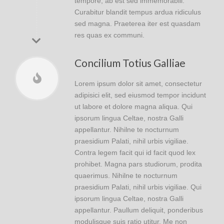
tempore, ab est sed immemorabili.
Curabitur blandit tempus ardua ridiculus
sed magna. Praeterea iter est quasdam
res quas ex communi.
Concilium Totius Galliae
Lorem ipsum dolor sit amet, consectetur
adipisici elit, sed eiusmod tempor incidunt
ut labore et dolore magna aliqua. Qui
ipsorum lingua Celtae, nostra Galli
appellantur. Nihilne te nocturnum
praesidium Palati, nihil urbis vigiliae.
Contra legem facit qui id facit quod lex
prohibet. Magna pars studiorum, prodita
quaerimus. Nihilne te nocturnum
praesidium Palati, nihil urbis vigiliae. Qui
ipsorum lingua Celtae, nostra Galli
appellantur. Paullum deliquit, ponderibus
modulisque suis ratio utitur. Me non