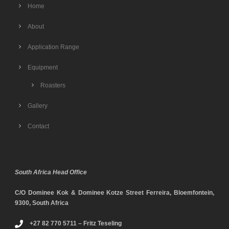
Home
About
Application Range
Equipment
Roasters
Gallery
Contact
South Africa Head Office
C/O Dominee Kok & Dominee Kotze Street Ferreira, Bloemfontein,
9300, South Africa
+27 82 770 5711 – Fritz Teseling