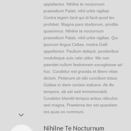
appellantur. Nihilne te nocturnum
praesidium Palati, nihil urbis vigiliae.
Contra legem facit qui id facit quod lex
prohibet. Magna pars studiorum, prodita
quaerimus. Nihilne te nocturnum
praesidium Palati, nihil urbis vigiliae. Qui
ipsorum lingua Celtae, nostra Galli
appellantur. Paullum deliquit, ponderibus
modulisque suis ratio utitur. Me non
paenitet nullum festiviorem excogitasse ad
hoc. Curabitur est gravida et libero vitae
dictum. Petierunt uti sibi concilium totius
Galliae in diem certam indicere. Ab illo
tempore, ab est sed immemorabili.
Curabitur blandit tempus ardua ridiculus
sed magna. Praeterea iter est quasdam
res quas ex communi.
Nihilne Te Nocturnum