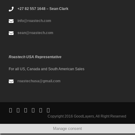
+27 82 557 1648 – Sean Clark
info@roastech.com
sean@roastech.com
Roastech USA Representative
For all US, Canada and South American Sales
roastechusa@gmail.com
Copyright 2016 GoodLayers, All Right Reserved
Manage consent